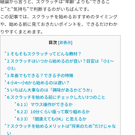
結論から言うと、スクラッチは“年齢”よりも“できるこ
と”と“気持ち”で判断するのがいちばんです。
この記事では、スクラッチを始めるおすすめのタイミング
や、始める前に見ておきたいポイントを、できるだけわか
りやすくまとめます。
目次
[
非表示
]
1
そもそもスクラッチってどんな教材？
2
スクラッチはいつから始めるのが良い？目安は「小1〜
小3」
3
年長でもできる？できる子の特徴
4
小4〜小6から始めるのは遅い？
5
いちばん大事なのは「興味があるかどうか」
6
スクラッチを始める前にチェックしたい3つのこと
6.1
1）マウス操作ができるか
6.2
2）10分くらい座って取り組めるか
6.3
3）「間違えてもOK」と思えるか
7
スクラッチを始めるメリットは“将来のため”だけじゃな
い