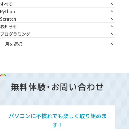
カ
すべて
Python
テ
Scratch
ゴ
お知らせ
リ
プログラミング
ー
ア
ー
カ
イ
ブ
無料体験・お問い合わせ
パソコンに不慣れでも楽しく取り組めま
す！